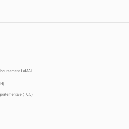
remboursement LaMAL
AH)
omportementale (TCC)